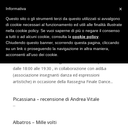
×
Informativa
Questo sito o gli strumenti terzi da questo utilizzati si avvalgono
di cookie necessari al funzionamento ed utili alle finalità illustrate
nella cookie policy. Se vuoi saperne di più o negare il consenso
a tutti o ad alcuni cookie, consulta la
cookie policy
.
Chiudendo questo banner, scorrendo questa pagina, cliccando
su un link o proseguendo la navigazione in altra maniera,
Stage di Danza Contemporanea Aid&a
acconsenti all’uso dei cookie.
Sabato 7 Luglio 2018 a Chianciano Terme si svolgera’
un interessantissimo Stage di Danza Contemporanea
dalle 18:00 alle 19:30 , in collaborazione con aid&a
(associazione insegnanti danza ed espressioni
artistiche) in occasione della Rassegna Finale Dance...
Picassiana – recensione di Andrea Vitale
...
Albatros – Mille volti
...