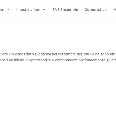
eam
I nostri allievi
SNS Ensemble
Coreuristica
Toro Ho conosciuto Biodanza nel settembre del 2003 e ne sono rim
ato il desiderio di approfondire e comprendere profondamente gli eff