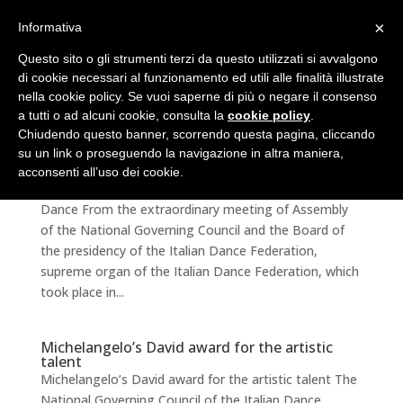
×
Informativa
Questo sito o gli strumenti terzi da questo utilizzati si avvalgono
di cookie necessari al funzionamento ed utili alle finalità illustrate
nella cookie policy. Se vuoi saperne di più o negare il consenso
a tutti o ad alcuni cookie, consulta la
cookie policy
.
Chiudendo questo banner, scorrendo questa pagina, cliccando
su un link o proseguendo la navigazione in altra maniera,
Technical and General Manager of Superior
Council of Dance
acconsenti all’uso dei cookie.
Technical and General Manager of Superior Council of
Dance From the extraordinary meeting of Assembly
of the National Governing Council and the Board of
the presidency of the Italian Dance Federation,
supreme organ of the Italian Dance Federation, which
took place in...
Michelangelo’s David award for the artistic
talent
Michelangelo’s David award for the artistic talent The
National Governing Council of the Italian Dance