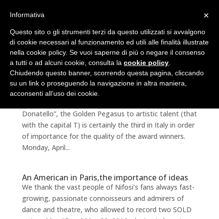
×
Informativa
Questo sito o gli strumenti terzi da questo utilizzati si avvalgono
di cookie necessari al funzionamento ed utili alle finalità illustrate
nella cookie policy. Se vuoi saperne di più o negare il consenso
a tutti o ad alcuni cookie, consulta la
cookie policy
.
Chiudendo questo banner, scorrendo questa pagina, cliccando
su un link o proseguendo la navigazione in altra maniera,
International award Golden Pegasus to the
artistic talent
acconsenti all’uso dei cookie.
If we exclude the “Oscar TV” and the “David of
Donatello”, the Golden Pegasus to artistic talent (that
with the capital T) is certainly the third in Italy in order
of importance for the quality of the award winners.
Monday, April...
An American in Paris,the importance of ideas
We thank the vast people of Nifosi’s fans always fast-
growing, passionate connoisseurs and admirers of
dance and theatre, who allowed to record two SOLD