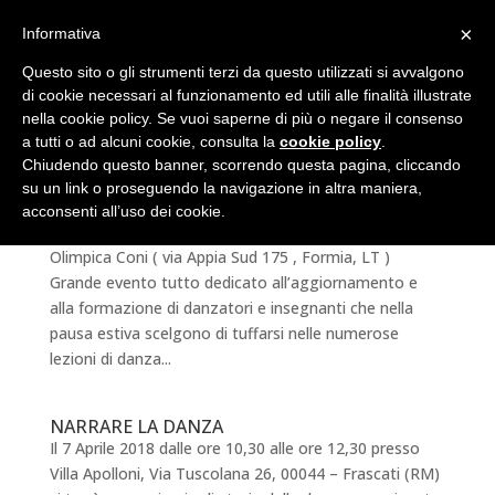
×
Informativa
Questo sito o gli strumenti terzi da questo utilizzati si avvalgono
di cookie necessari al funzionamento ed utili alle finalità illustrate
nella cookie policy. Se vuoi saperne di più o negare il consenso
a tutti o ad alcuni cookie, consulta la
cookie policy
.
Chiudendo questo banner, scorrendo questa pagina, cliccando
su un link o proseguendo la navigazione in altra maniera,
Formazione e Aggiornamento Insegnanti
Aid&a
acconsenti all’uso dei cookie.
24 e 25 Luglio 2018 presso Il Centro di Preparazione
Olimpica Coni ( via Appia Sud 175 , Formia, LT )
Grande evento tutto dedicato all’aggiornamento e
alla formazione di danzatori e insegnanti che nella
pausa estiva scelgono di tuffarsi nelle numerose
lezioni di danza...
NARRARE LA DANZA
Il 7 Aprile 2018 dalle ore 10,30 alle ore 12,30 presso
Villa Apolloni, Via Tuscolana 26, 00044 – Frascati (RM)