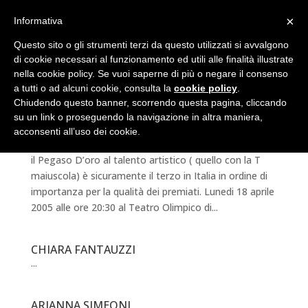
×
Informativa
Questo sito o gli strumenti terzi da questo utilizzati si avvalgono
di cookie necessari al funzionamento ed utili alle finalità illustrate
nella cookie policy. Se vuoi saperne di più o negare il consenso
a tutti o ad alcuni cookie, consulta la
cookie policy
.
Chiudendo questo banner, scorrendo questa pagina, cliccando
su un link o proseguendo la navigazione in altra maniera,
PREMIO INTERNAZIONALE PEGASO D’ORO AL
TALENTO ARTISTICO
acconsenti all’uso dei cookie.
Se escludiamo gli “Oscar TV” e il “David di Donatello”,
il Pegaso D’oro al talento artistico ( quello con la T
maiuscola) è sicuramente il terzo in Italia in ordine di
importanza per la qualità dei premiati. Lunedi 18 aprile
2005 alle ore 20:30 al Teatro Olimpico di...
CHIARA FANTAUZZI
...
ARIANNA SIMEONI