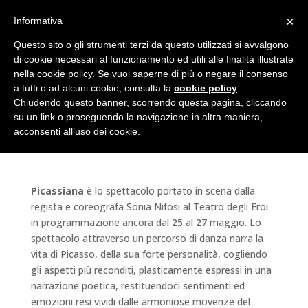
×
Informativa
Questo sito o gli strumenti terzi da questo utilizzati si avvalgono
di cookie necessari al funzionamento ed utili alle finalità illustrate
nella cookie policy. Se vuoi saperne di più o negare il consenso
a tutti o ad alcuni cookie, consulta la
cookie policy
.
Picassiana dal 25 al 27
Chiudendo questo banner, scorrendo questa pagina, cliccando
maggio al Teatro degli
su un link o proseguendo la navigazione in altra maniera,
acconsenti all’uso dei cookie.
Eroi
Picassiana
è lo spettacolo portato in scena dalla
regista e coreografa Sonia Nifosi al Teatro degli Eroi
in programmazione ancora dal 25 al 27 maggio. Lo
spettacolo attraverso un percorso di danza narra la
vita di Picasso, della sua forte personalità, cogliendo
gli aspetti più reconditi, plasticamente espressi in una
narrazione poetica, restituendoci sentimenti ed
emozioni resi vividi dalle armoniose movenze del