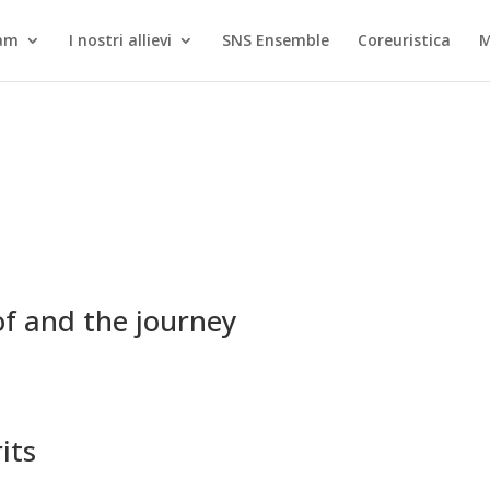
eam
I nostri allievi
SNS Ensemble
Coreuristica
of and the journey
its