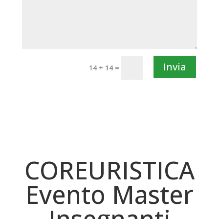
Invia
14 + 14
=
COREURISTICA
Evento Master
Insegnanti