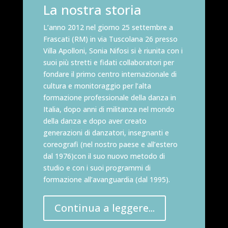
La nostra storia
L’anno 2012 nel giorno 25 settembre a
Frascati (RM) in via Tuscolana 26 presso
Villa Apolloni, Sonia Nifosi si è riunita con i
suoi più stretti e fidati collaboratori per
fondare il primo centro internazionale di
cultura e monitoraggio per l’alta
formazione professionale della danza in
Italia, dopo anni di militanza nel mondo
della danza e dopo aver creato
generazioni di danzatori, insegnanti e
coreografi (nel nostro paese e all’estero
dal 1976)con il suo nuovo metodo di
studio e con i suoi programmi di
formazione all’avanguardia (dal 1995).
Continua a leggere...