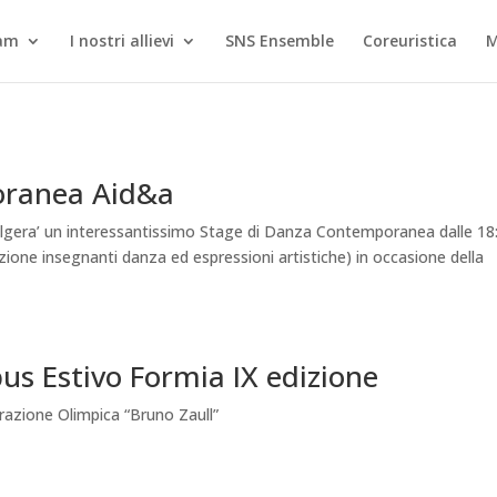
eam
I nostri allievi
SNS Ensemble
Coreuristica
oranea Aid&a
olgera’ un interessantissimo Stage di Danza Contemporanea dalle 18
azione insegnanti danza ed espressioni artistiche) in occasione della
 Estivo Formia IX edizione
arazione Olimpica “Bruno Zaull”