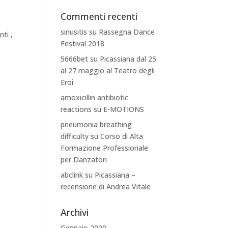
Commenti recenti
sinusitis
su
Rassegna Dance
ti ,
Festival 2018
5666bet
su
Picassiana dal 25
al 27 maggio al Teatro degli
Eroi
amoxicillin antibiotic
reactions
su
E-MOTIONS
pneumonia breathing
difficulty
su
Corso di Alta
Formazione Professionale
per Danzatori
abclink
su
Picassiana –
recensione di Andrea Vitale
Archivi
Gennaio 2020