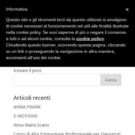
×
Informativa
Questo sito o gli strumenti terzi da questo utilizzati si avvalgono
di cookie necessari al funzionamento ed utili alle finalità illustrate
nella cookie policy. Se vuoi saperne di più o negare il consenso
a tutti o ad alcuni cookie, consulta la
cookie policy
.
Nessun risultato
Chiudendo questo banner, scorrendo questa pagina, cliccando
su un link o proseguendo la navigazione in altra maniera,
La pagina richiesta non è stata trovata. Affina la tua
acconsenti all’uso dei cookie.
ricerca, o utilizza la barra di navigazione qui sopra per
trovare il post.
Articoli recenti
ANNA FRANK
E-MOTIONS
Anna Maria Scano
Corso di Alta Formazione Professionale per Danzatori